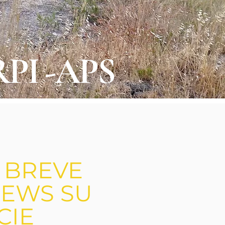
PI -APS
 BREVE
EWS SU
CIE